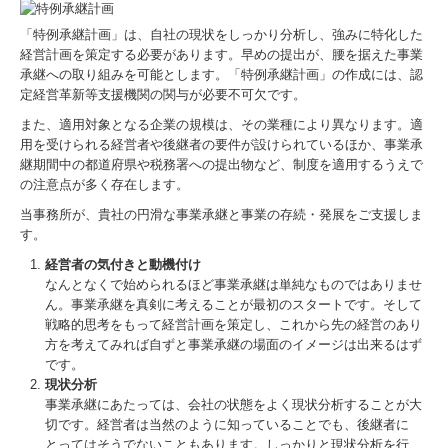
「特例承継計画」は、自社の現状をしっかり分析し、強みに特化した
経営計画を策定する必要があります。早めの提出が、腰を据えた事業
承継への取り組みを可能とします。「特例承継計画」の作成には、認
定経営革新等支援機関の関与が必要不可欠です。
また、適用対象となる企業の規模は、その業種により異なります。適
用を受けられる経営者や後継者の要件が設けられているほか、事業承
継期間中の都道府県や税務署への提出物など、制度を適用するうえで
の注意点が多く存在します。
当事務所が、貴社の円滑な事業承継と事業の存続・発展をご支援しま
す。
経営者の気付きと動機付け
なんとなくで始められるほど事業承継は単純なものではありませ
ん。事業承継を真剣に考えることが最初のスタートです。そして
戦略的思考をもって経営計画を策定し、これから先の経営のあり
方を考えてみれば自ずと事業承継の場面のイメージは出来るはず
です。
現状分析
事業承継にあたっては、会社の状態をよく現状分析することが大
切です。経営者は当然のように知っていることでも、後継者に
とってはそうでないこともあります。しっかりと現状分析を行