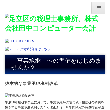
トップページ
事務所紹介
交通案内
お知らせ
「事業承継」への準備をはじめま
業務案内
せんか？
よくある質問
抜本的な事業承継税制改革
料金について
採用情報
平成30年度税制改正において、事業承継時の贈与税・相続税の納税を
猶予する事業承継税制が大きく改正され、10年間限定の特例措置が設
事業承継支援のご案内