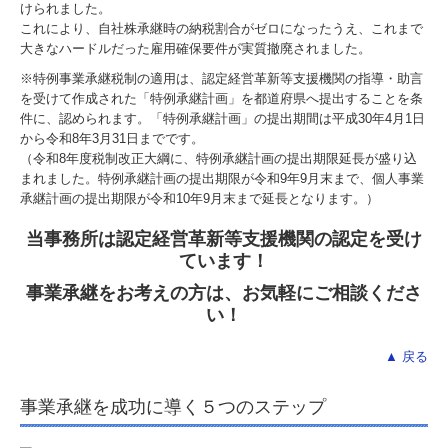
けられました。
これにより、自社株承継時の納税割合がゼロになったうえ、これまで
創業の夢をお手伝いします
大きなハードルだった雇用確保要件が実質撤廃されました。
※特例事業承継税制の適用は、認定経営革新等支援機関の指導・助言
金融機関の皆様へ
を受けて作成された「特例承継計画」を都道府県へ提出することを条
件に、認められます。「特例承継計画」の提出期間は平成30年4月1日
書面添付制度のご紹介
から令和8年3月31日までです。
（令和8年度税制改正大綱に、特例承継計画の提出期限延長が盛り込
FXクラウドシリーズ
まれました。特例承継計画の提出期限が令和9年9月末まで、個人事業
承継計画の提出期限が令和10年9月末まで延長となります。）
当事務所は認定経営革新等支援機関の認定を受け
ています！
事業承継をお考えの方は、お気軽にご相談くださ
い！
▲ 戻る
事業承継を成功に導く５つのステップ