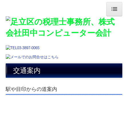
トップページ
事務所紹介
交通案内
お知らせ
交通案内
業務案内
よくある質問
駅や目印からの道案内
料金について
採用情報
事業承継支援のご案内