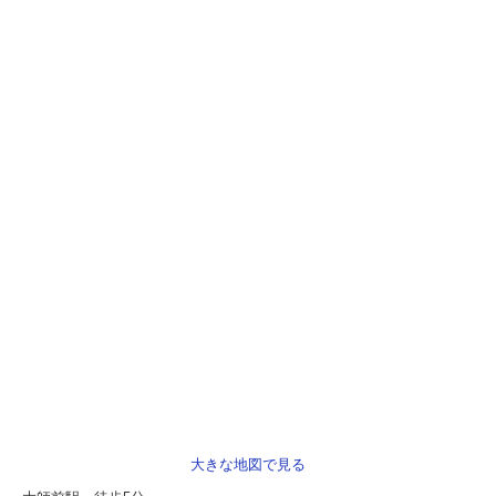
創業の夢をお手伝いします
金融機関の皆様へ
書面添付制度のご紹介
FXクラウドシリーズ
大きな地図で見る